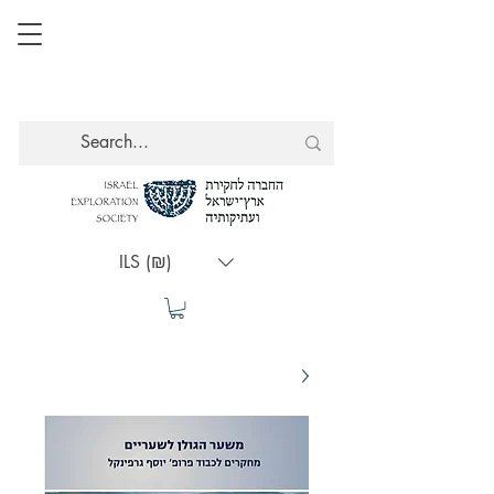
ILS (₪)