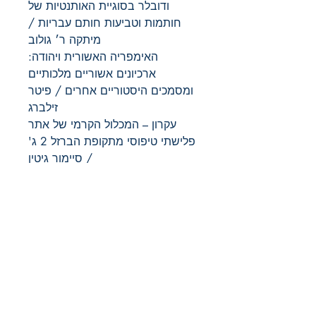
ודובלר בסוגיית האותנטיות של
חותמות וטביעות חותם עבריות /
מיתקה ר׳ גולוב
האימפריה האשורית ויהודה:
ארכיונים אשוריים מלכותיים
ומסמכים היסטוריים אחרים / פיטר
זילברג
עקרון – המכלול הקרמי של אתר
פלישתי טיפוסי מתקופת הברזל 2 ג'
/ סיימור גיטין
משמעותה של סצינת הספינה על
הסקפולה הקיפרו־פניקית מתל דור /
סילביה שרואר
מחבר
סער גנור, איגור קריימרמן, קתרינה
שנת הפרסום
שטרייט ומדלן מומצוגלו