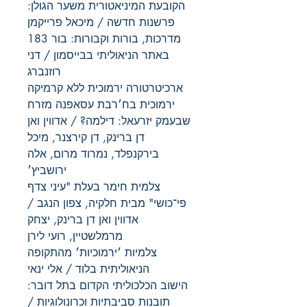
הקובעת המיניאטורית משער הגולן:
פרשנות חדשה / מיכאל פרייקמן
מדרכות, בורות וקבורות: בור 183
באתר הניאוליתי בבייסמון / דני
רוזנברג
ארכיטרטורה ירמוכית ללא קרמיקה
ירמוכית בח׳רבת עסאפנה מזרח
שבעמק יזרעאל: דילמה? / אדווין ואן
דן ברינק, דן קירצנר, מיכל
בירקנפלד, נמרוד מרום, אלה
ירושביץ׳
צלמית חימר בעלת "עיני צדף
פי־כושי" מבית חלקיה, צפון הנגב /
אדווין ואן דן ברינק, יצחק
מרמלשטיין, רועי לירן
צלמיות ׳ירמוכיות׳ מהתקופה
הניאוליתית בלוד / אלי ינאי
הישוב הכלכוליתי הקדום בתל דובר:
תובנות סביבתיות וכרונולוגיות /