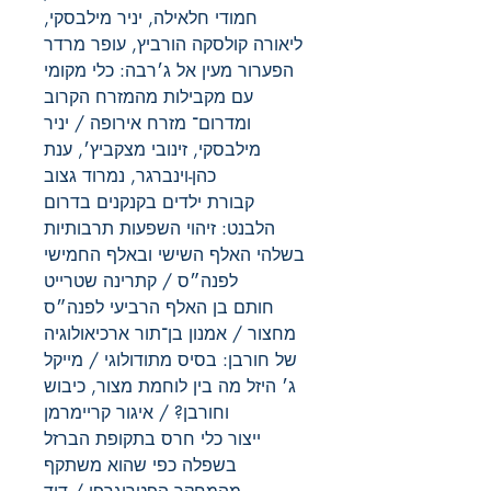
חמודי חלאילה, יניר מילבסקי,
ליאורה קולסקה הורביץ, עופר מרדר
הפערור מעין אל ג׳רבה: כלי מקומי
עם מקבילות מהמזרח הקרוב
ומדרום־ מזרח אירופה / יניר
מילבסקי, זינובי מצקביץ׳, ענת
כהן-וינברגר, נמרוד גצוב
קבורת ילדים בקנקנים בדרום
הלבנט: זיהוי השפעות תרבותיות
בשלהי האלף השישי ובאלף החמישי
לפנה״ס / קתרינה שטרייט
חותם בן האלף הרביעי לפנה״ס
מחצור / אמנון בן־תור ארכיאולוגיה
של חורבן: בסיס מתודולוגי / מייקל
ג׳ היזל מה בין לוחמת מצור, כיבוש
וחורבן? / איגור קריימרמן
ייצור כלי חרס בתקופת הברזל
בשפלה כפי שהוא משתקף