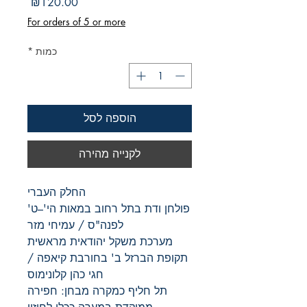
מחיר
₪120.00
For orders of 5 or more
כמות
*
הוספה לסל
לקנייה מהירה
החלק העברי
פולחן ודת בתל רחוב במאות הי'–ט'
לפנה"ס / עמיחי מזר
מערכת משקל יהודאית מראשית
תקופת הברזל ב' בחורבת קיאפה /
חגי כהן קלונימוס
תל חליף כמקרה מבחן: חפירה