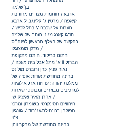
מהמחקר הפטרוגרפי / דוד
בן־שלמה
ארבעה חותמות מצריים מחורבת
קיאפה / מרטין ג׳ קלינגבייל ארבע
הערות על שכבה V בתל לכיש /
הו־גו קאנג מגיני הזהב של שלמה
בהקשר של האלף הראשון לפנה״ס
/ מדלן מומצוגלו
חתום בריקוד: חותם מתקופת
הברזל II א' מתל אבל בית מעכה /
נאוה פניץ- כהן ורוברט מולינס
בחינה מחודשת אודות אופיה של
ממלכת יהודה: עדויות ארכיאולוגיות
למרכיבים מבוזרים ומבוססי שארות
/ אהרן מאיר ואיציק שי
היהוויזם הסינקרטי בשומרון ומרכז
הפולחן בכונתילת-עג׳רוד / גוונגיון
צ׳וי
בחינה מחודשת של מחקר ווהן