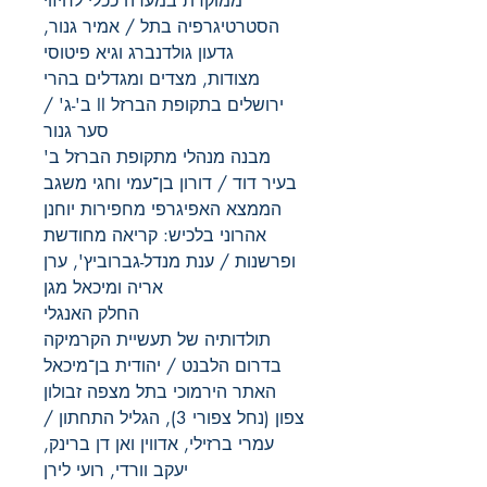
ממוקדת במערה ככלי לחיזוי
הסטרטיגרפיה בתל / אמיר גנור,
גדעון גולדנברג וגיא פיטוסי
מצודות, מצדים ומגדלים בהרי
ירושלים בתקופת הברזל II ב'-ג' /
סער גנור
מבנה מנהלי מתקופת הברזל ב'
בעיר דוד / דורון בן־עמי וחגי משגב
הממצא האפיגרפי מחפירות יוחנן
אהרוני בלכיש: קריאה מחודשת
ופרשנות / ענת מנדל-גברוביץ', ערן
אריה ומיכאל מגן
החלק האנגלי
תולדותיה של תעשיית הקרמיקה
בדרום הלבנט / יהודית בן־מיכאל
האתר הירמוכי בתל מצפה זבולון
צפון (נחל צפורי 3), הגליל התחתון /
עמרי ברזילי, אדווין ואן דן ברינק,
יעקב וורדי, רועי לירן