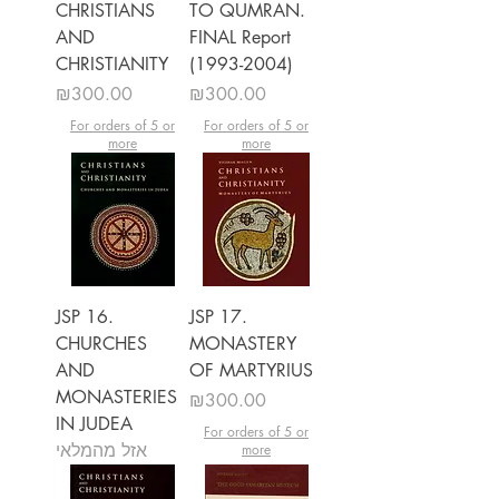
CHRISTIANS
TO QUMRAN.
AND
FINAL Report
CHRISTIANITY
(1993-2004)
מחיר
מחיר
₪300.00
₪300.00
For orders of 5 or
For orders of 5 or
more
more
JSP 16.
JSP 17.
CHURCHES
MONASTERY
AND
OF MARTYRIUS
MONASTERIES
מחיר
₪300.00
IN JUDEA
For orders of 5 or
אזל מהמלאי
more