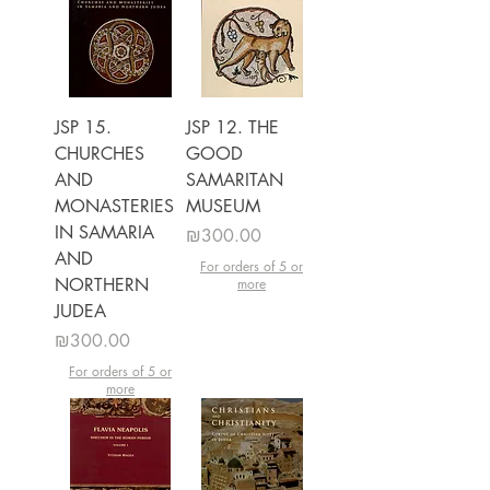
JSP 15.
JSP 12. THE
CHURCHES
GOOD
AND
SAMARITAN
MONASTERIES
MUSEUM
IN SAMARIA
מחיר
₪300.00
AND
For orders of 5 or
NORTHERN
more
JUDEA
מחיר
₪300.00
For orders of 5 or
more