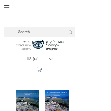
ILS (₪)