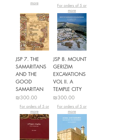
more
For orders of 5 or
more
JSP 7. THE
JSP 8. MOUNT
SAMARITANS
GERIZIM
AND THE
EXCAVATIONS
GOOD
VOL II. A
SAMARITAN
TEMPLE CITY
מחיר
מחיר
₪300.00
₪300.00
For orders of 5 or
For orders of 5 or
more
more