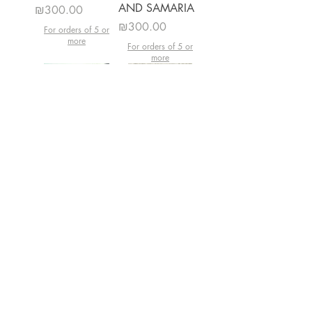
AND SAMARIA
מחיר
₪300.00
מחיר
₪300.00
For orders of 5 or
more
For orders of 5 or
more
JSP 1. THE
JSP 2. MOUNT
STONE VESSEL
GERIZIM
INDUSTRY IN
EXCAVATIONS
THE SECOND
VOL.1
TEMPLE PERIOD
מחיר
₪300.00
מחיר
₪300.00
For orders of 5 or
more
For orders of 5 or
more