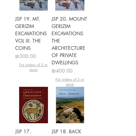
JSP 19. MT.
JSP 20. MOUNT
GERIZIM
GERIZIM
EXCAVATIONS
EXCAVATIONS
VOL III. THE
THE
COINS
ARCHITECTURE
OF PRIVATE
מחיר
₪300.00
DWELLINGS
For orders of 5 or
more
מחיר
₪400.00
For orders of 5 or
more
JSP 17.
JSP 18. BACK