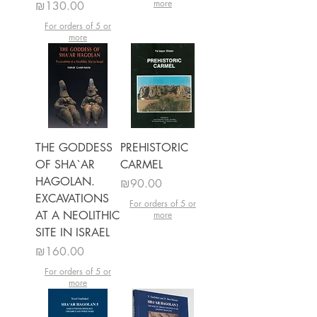
more
מחיר
₪130.00
For orders of 5 or
more
THE GODDESS
PREHISTORIC
OF SHA`AR
CARMEL
HAGOLAN.
מחיר
₪90.00
EXCAVATIONS
For orders of 5 or
AT A NEOLITHIC
more
SITE IN ISRAEL
מחיר
₪160.00
For orders of 5 or
more