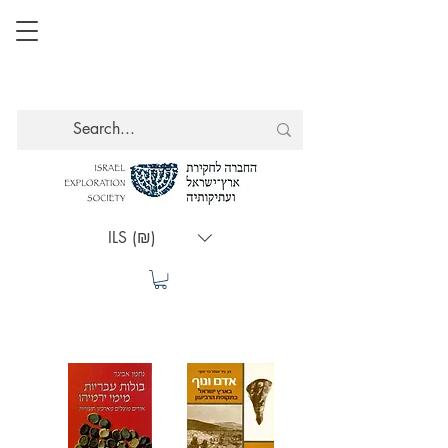
ILS (₪)