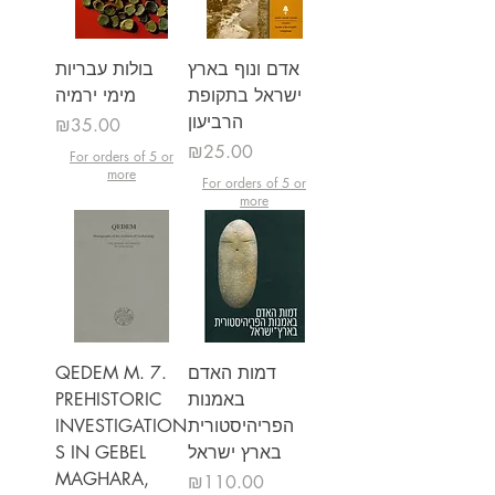
אדם ונוף בארץ
בולות עבריות
ישראל בתקופת
מימי ירמיה
הרביעון
מחיר
₪35.00
מחיר
₪25.00
For orders of 5 or
more
For orders of 5 or
more
דמות האדם
QEDEM M. 7.
באמנות
PREHISTORIC
הפריהיסטורית
INVESTIGATION
בארץ ישראל
S IN GEBEL
MAGHARA,
מחיר
₪110.00