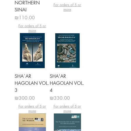
NORTHERN
For orders of 5 or
SINAI
more
מחיר
₪110.00
For orders of 5 or
more
SHA`AR
SHA'AR
HAGOLAN VOL.
HAGOLAN VOL.
3
4
מחיר
מחיר
₪300.00
₪330.00
For orders of 5 or
For orders of 5 or
more
more