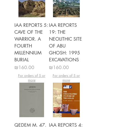
IAA REPORTS 5:
IAA REPORTS
CAVE OF THE
19: THE
WARRIOR. A
NEOLITHIC SITE
FOURTH
OF ABU
MILLENNIUM
GHOSH: 1995
BURIAL
EXCAVATIONS
מחיר
מחיר
₪160.00
₪160.00
For orders of 5 or
For orders of 5 or
more
more
QEDEM M. 47.
IAA REPORTS 4: