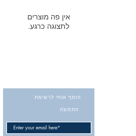
לתצוגה כרגע.
החברה לחקירת ארץ ישראל ועתיקותיה
הרב אבידע 5
ירושלים
9426805
Tel: 972-2-6257991
Fax:
972-2-6247772
info@israelexplorationsociety.com
הוסף אותי לרשימת
התפוצה