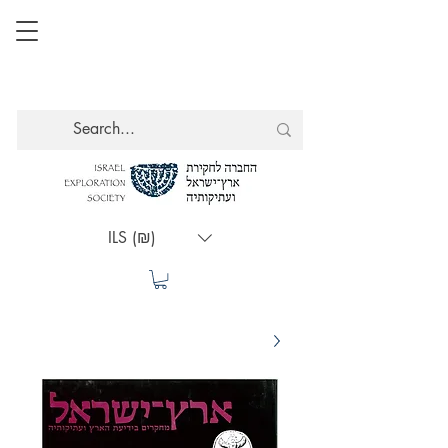
ILS (₪)