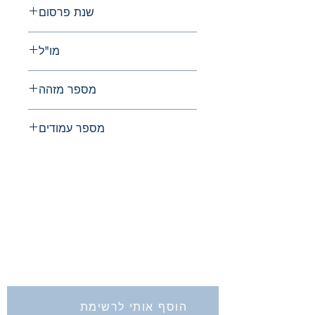
שנת פרסום
1981
מו"ל
החברה לחקירת ארץ ישראל ועתיקותיה
מספר מזהה
0071-108X
מספר עמודים
603
החברה לחקירת ארץ ישראל ועתיקותיה
הרב אבידע 5
ירושלים
9426805
Tel: 972-2-6257991
Fax:
972-2-6247772
info@israelexplorationsociety.com
הוסף אותי לרשימת