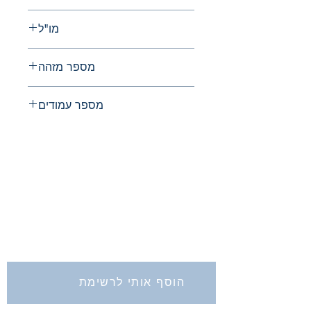
1977
מו"ל
החברה לחקירת ארץ ישראל ועתיקותיה
מספר מזהה
0071-108X
מספר עמודים
480
החברה לחקירת ארץ ישראל ועתיקותיה
הרב אבידע 5
ירושלים
9426805
Tel: 972-2-6257991
Fax:
972-2-6247772
info@israelexplorationsociety.com
הוסף אותי לרשימת
התפוצה