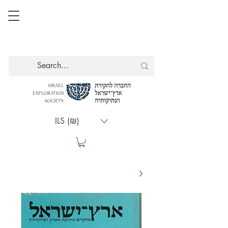
ILS (₪)