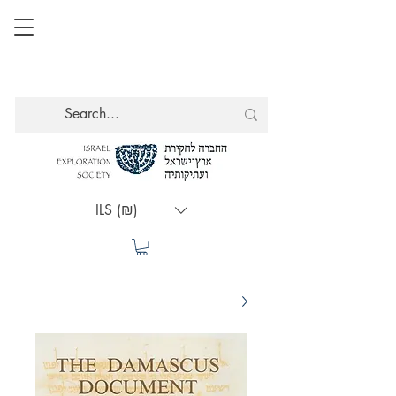
ILS (₪)