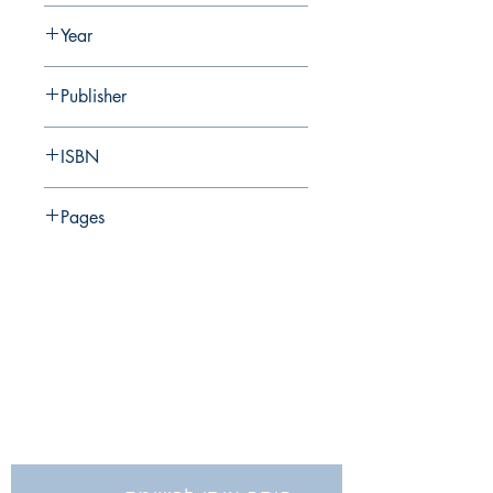
M. Hartal, D. Syon, E. Stern, A. Tatcher
Year
2016
Publisher
Israel Antiquities Authority
ISBN
978-965-406-620-4
Pages
235
החברה לחקירת ארץ ישראל ועתיקותיה
הרב אבידע 5
ירושלים
9426805
Tel: 972-2-6257991
Fax:
972-2-6247772
info@israelexplorationsociety.com