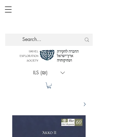
ILS (₪)