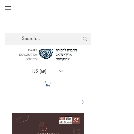
ILS (₪)