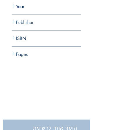
E. Yannai, Y. Nagar
Year
2014
Publisher
Israel Antiquities Authority
ISBN
978-965-406-450-7
Pages
החברה לחקירת ארץ ישראל ועתיקותיה
הרב אבידע 5
ירושלים
9426805
Tel: 972-2-6257991
Fax:
972-2-6247772
info@israelexplorationsociety.com
הוסף אותי לרשימת