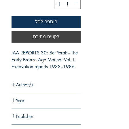
הוספה לסל
לקנייה מהירה
IAA REPORTS 30: Bet Yerah - The 
Early Bronze Age Mound, Vol. I: 
Excavation reports 1933–1986
Author/s
R. Greenberg, E. Eisenberg, S. Paz, Y.
Year
Paz
2006
Publisher
Israel Antiquities Authority