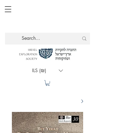
ILS (₪)