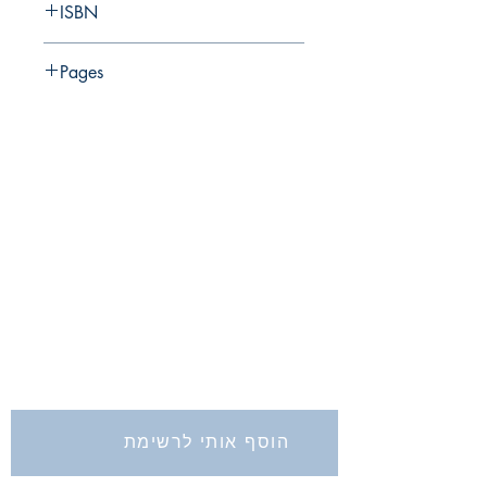
ISBN
965-406-197-X
Pages
491
החברה לחקירת ארץ ישראל ועתיקותיה
הרב אבידע 5
ירושלים
9426805
Tel: 972-2-6257991
Fax:
972-2-6247772
info@israelexplorationsociety.com
הוסף אותי לרשימת
התפוצה