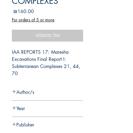
COMPLEXES
מחיר
₪160.00
For orders of 5 or more
אזל מהמלאי
IAA REPORTS 17: Maresha 
Excavations Final Report I: 
Subterranean Complexes 21, 44, 
70
Author/s
A. Kloner
Year
2003
Publisher