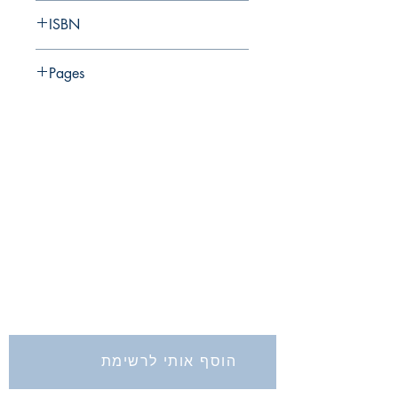
Israel Antiquities Authority
ISBN
965-406-150-3
Pages
החברה לחקירת ארץ ישראל ועתיקותיה
הרב אבידע 5
ירושלים
9426805
Tel: 972-2-6257991
Fax:
972-2-6247772
info@israelexplorationsociety.com
הוסף אותי לרשימת
התפוצה