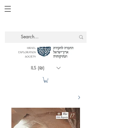
ILS (₪)