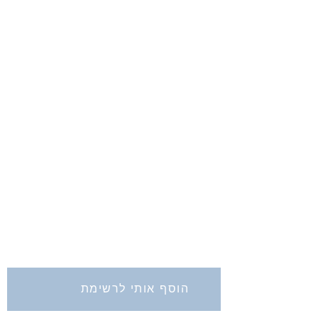
החברה לחקירת ארץ ישראל ועתיקותיה
הרב אבידע 5
ירושלים
9426805
Tel: 972-2-6257991
Fax:
972-2-6247772
info@israelexplorationsociety.com
הוסף אותי לרשימת
התפוצה