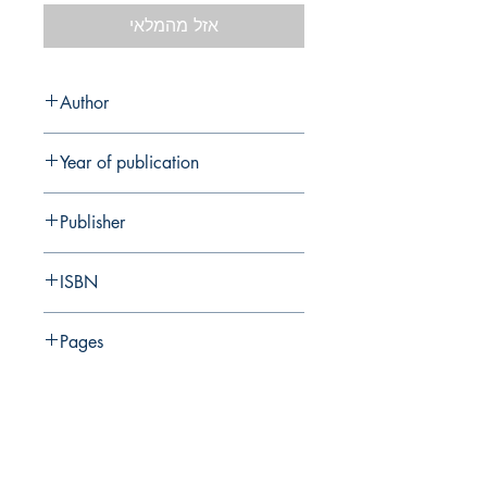
אזל מהמלאי
Author
R. Gophna
Year of publication
1996
Publisher
Ramot
ISBN
965-274-225-2
Pages
224