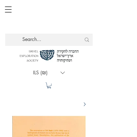
ILS (₪)