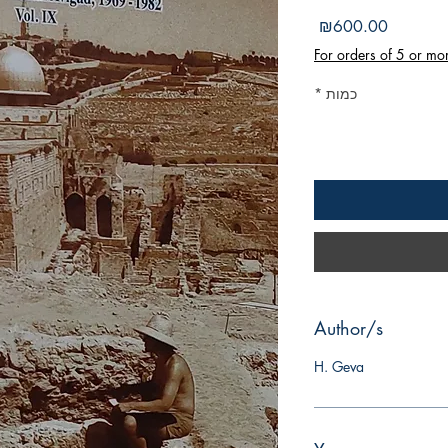
מחיר
₪600.00
For orders of 5 or mo
כמות
*
Author/s
H. Geva