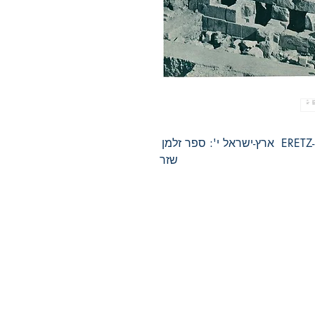
ERETZ-ISRAEL 10: ZALMAN SHAZAR VOLUME  ארץ-ישראל י': ספר זלמן 
שזר