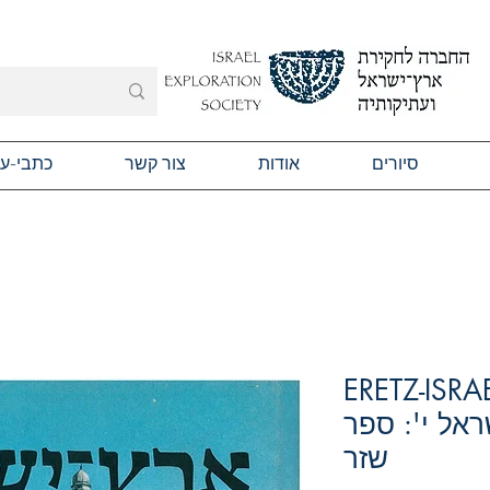
סיורים
אודות
צור קשר
כתבי-ע
ERETZ-ISRA
ץ-ישראל י': ספר
שזר