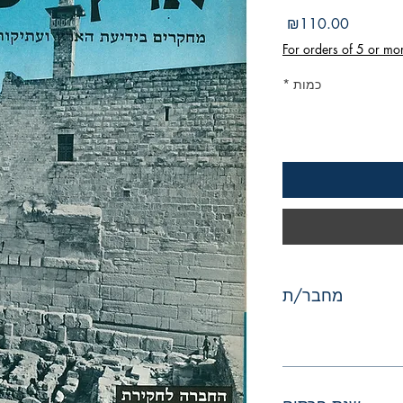
מחיר
₪110.00
For orders of 5 or mo
כמות
*
מחבר/ת