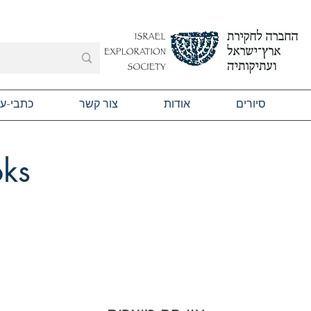
סיורים
אודות
צור קשר
כתבי-ע
oks