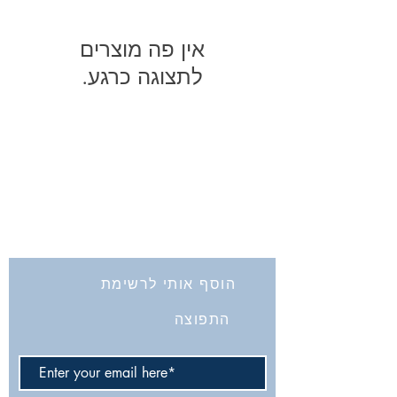
לתצוגה כרגע.
החברה לחקירת ארץ ישראל ועתיקותיה
הרב אבידע 5
ירושלים
9426805
Tel: 972-2-6257991
Fax:
972-2-6247772
info@israelexplorationsociety.com
הוסף אותי לרשימת
התפוצה