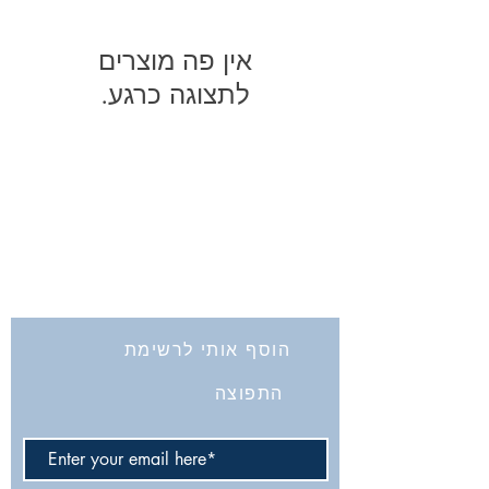
לתצוגה כרגע.
החברה לחקירת ארץ ישראל ועתיקותיה
הרב אבידע 5
ירושלים
9426805
Tel: 972-2-6257991
Fax:
972-2-6247772
info@israelexplorationsociety.com
הוסף אותי לרשימת
התפוצה