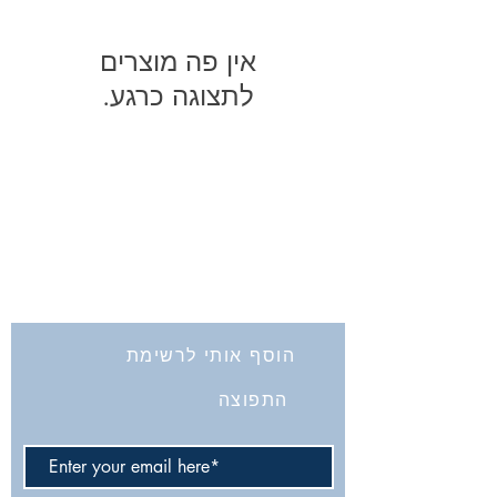
לתצוגה כרגע.
החברה לחקירת ארץ ישראל ועתיקותיה
הרב אבידע 5
ירושלים
9426805
Tel: 972-2-6257991
Fax:
972-2-6247772
info@israelexplorationsociety.com
הוסף אותי לרשימת
התפוצה