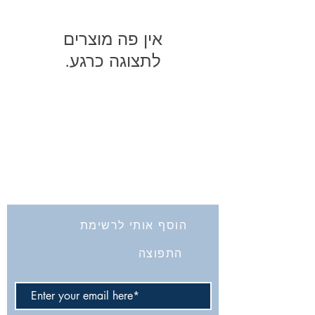
לתצוגה כרגע.
החברה לחקירת ארץ ישראל ועתיקותיה
הרב אבידע 5
ירושלים
9426805
Tel: 972-2-6257991
Fax:
972-2-6247772
info@israelexplorationsociety.com
הוסף אותי לרשימת
התפוצה