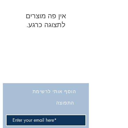
לתצוגה כרגע.
החברה לחקירת ארץ ישראל ועתיקותיה
הרב אבידע 5
ירושלים
9426805
Tel: 972-2-6257991
Fax:
972-2-6247772
info@israelexplorationsociety.com
הוסף אותי לרשימת
התפוצה