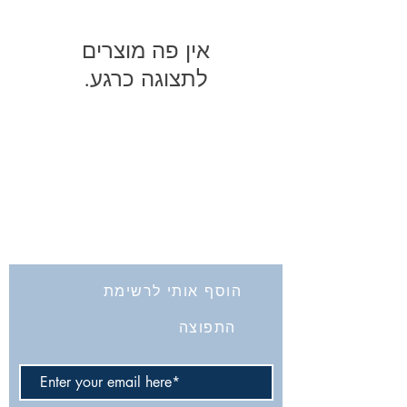
לתצוגה כרגע.
החברה לחקירת ארץ ישראל ועתיקותיה
הרב אבידע 5
ירושלים
9426805
Tel: 972-2-6257991
Fax:
972-2-6247772
info@israelexplorationsociety.com
הוסף אותי לרשימת
התפוצה