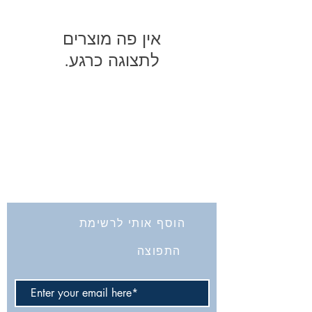
לתצוגה כרגע.
החברה לחקירת ארץ ישראל ועתיקותיה
הרב אבידע 5
ירושלים
9426805
Tel: 972-2-6257991
Fax:
972-2-6247772
info@israelexplorationsociety.com
הוסף אותי לרשימת
התפוצה