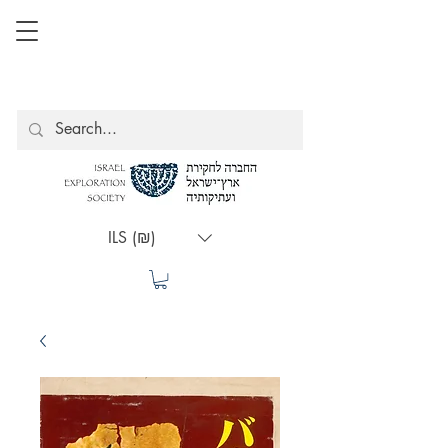
ILS (₪)