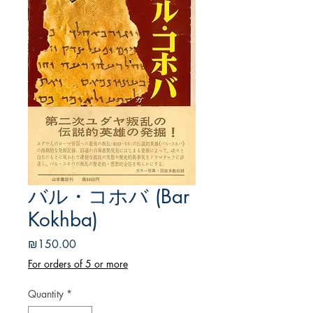
バル・コホバ (Bar
Kokhba)
Price
₪150.00
For orders of 5 or more
Quantity
*