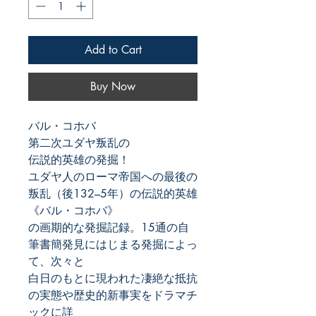
Add to Cart
Buy Now
バル・コホバ
第二次ユダヤ叛乱の
伝説的英雄の発掘！
ユダヤ人のローマ帝国への最後の
叛乱（後132–5年）の伝説的英雄
《バル・コホバ》
の画期的な発掘記録。15通の自
筆書簡発見にはじまる発掘によっ
て、次々と
白日のもとに現われた凄絶な抵抗
の実態や歴史的新事実をドラマチ
ックに詳