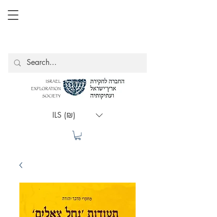
ILS (₪)