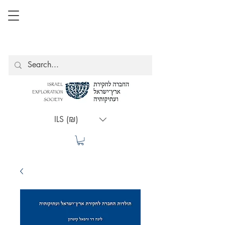
ILS (₪)