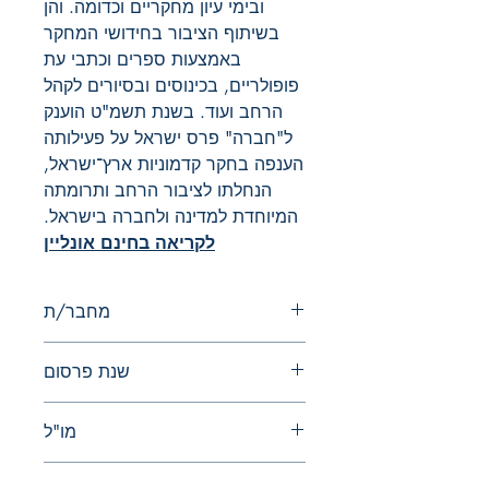
ובימי עיון מחקריים וכדומה. והן
בשיתוף הציבור בחידושי המחקר
באמצעות ספרים וכתבי עת
פופולריים, בכינוסים ובסיורים לקהל
הרחב ועוד. בשנת תשמ"ט הוענק
ל"חברה" פרס ישראל על פעילותה
הענפה בחקר קדמוניות ארץ־ישראל,
הנחלתו לציבור הרחב ותרומתה
המיוחדת למדינה ולחברה בישראל.
לקריאה בחינם אונליין
מחבר/ת
ל. דר ור. קיטרון
שנת פרסום
2024
מו"ל
החברה לחקירת ארץ-ישראל