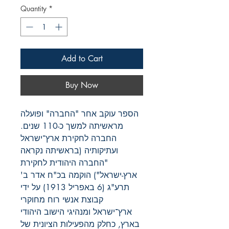
Quantity
*
Add to Cart
Buy Now
הספר עוקב אחר "החברה" ופועלה
מראשיתה למשך כ-110 שנים.
החברה לחקירת ארץ־ישראל
ועתיקותיה (בראשיתה נקראה
"החברה היהודית לחקירת
ארץ-ישראל") הוקמה בכ"ח אדר ב'
תרע"ג (6 באפריל 1913) על ידי
קבוצת אנשי רוח מחוקרי
ארץ־ישראל ומנהיגי הישוב היהודי
בארץ, כחלק מהפעילות הציונית של