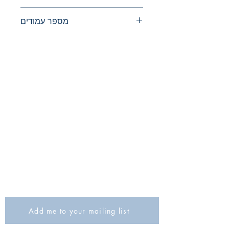
מספר עמודים
The Israel Exploration Society
HaRav Avida 5
Jerusalem
9426805
Israel
Tel: 972-2-6257991
Fax:
972-2-6247772
info@israexp.org
Add me to your mailing list