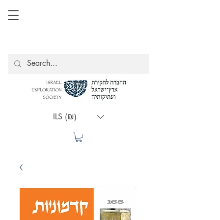
ILS (₪)