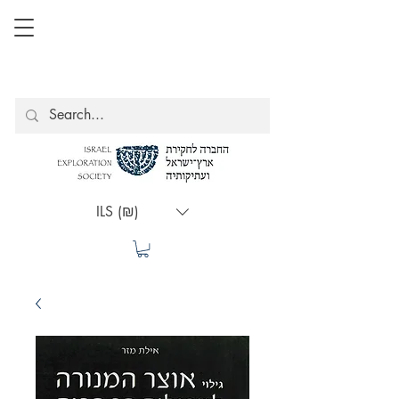
ILS (₪)