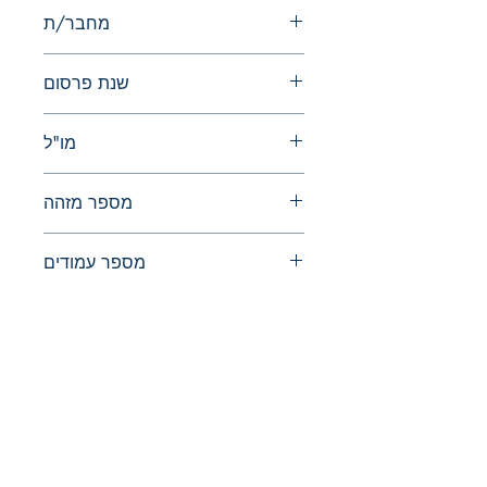
מחבר/ת
א. מזר
שנת פרסום
2023
מו"ל
שהם
מספר מזהה
978-965-90299-8-3
מספר עמודים
95
The Israel Exploration Society
HaRav Avida 5
Jerusalem
9426805
Israel
Tel: 972-2-6257991
Fax:
972-2-6247772
info@israexp.org