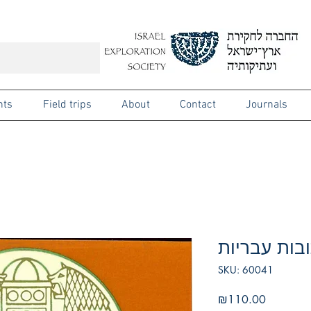
nts
Field trips
About
Contact
Journals
בות עבריות
SKU: 60041
Price
₪110.00