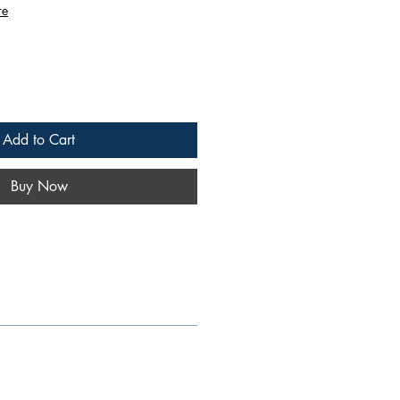
re
Add to Cart
Buy Now