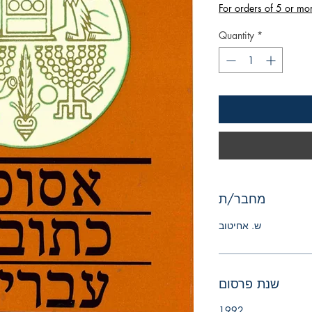
For orders of 5 or mo
Quantity
*
מחבר/ת
ש. אחיטוב
שנת פרסום
1992