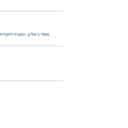
מוסד ביאליק, החברה לחקירת 