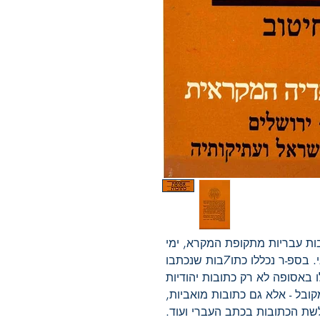
ספר זה בא לענות על הצורך באסופת כתובות עבריות מתקופת המקרא, ימי 
בית ראשון וראשית ימי בית שני. בספ-ר נכללו כתו7בות שנכתבו 
בלשונותיהם של בני משפחת עבר. כך נכללו באסופה לא רק כתובות יהודיות 
וישראליות - עבריות במשמע הצר והמקובל - אלא גם כתובות מואביות, 
עמוניות ואדומיות, וכן כמה כתובות מפלשת הכתובות בכתב העברי ועוד. 