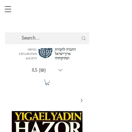
ILS (₪)