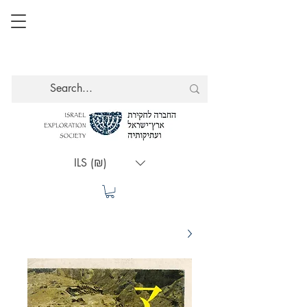
ILS (₪)