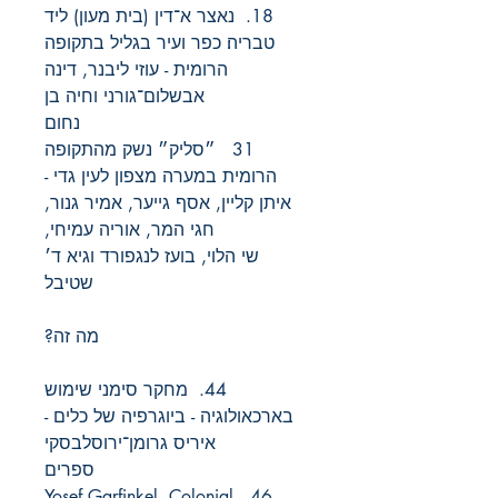
18. נאצר א־דין (בית מעון) ליד
טבריה׃ כפר ועיר בגליל בתקופה
הרומית - עוזי ליבנר, דינה
אבשלום־גורני וחיה בן
נחום
31 ״סליק״ נשק מהתקופה
הרומית במערה מצפון לעין גדי -
איתן קליין, אסף גייער, אמיר גנור,
חגי המר, אוריה עמיחי,
שי הלוי, בועז לנגפורד וגיא ד׳
שטיבל
מה זה?
44. מחקר סימני שימוש
בארכאולוגיה - ביוגרפיה של כלים -
איריס גרומן־ירוסלבסקי
ספרים
46. Yosef Garfinkel, Colonial