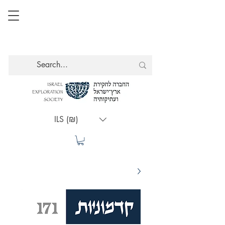
ILS (₪)