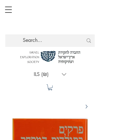
ILS (₪)