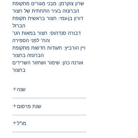
שרון צוקרמן: מבני מגורים מתקופת
הברונזה בעיר התחתית של חצור
דורון בן-עמי: חצור בראשית תקופת
הברזל
דבורה סנדהוס: חצור במאות הט'
והח' לפני הספירה
ויין הורביץ: תעודות חדשות מתקופת
הברונזה בחצור
אורנה כהן: שימור ושחזור השרידים
בחצור
שנה
2012
שנת פרסום
2010
מו"ל
החברה לחקירת ארץ ישראל ועתיקותיה