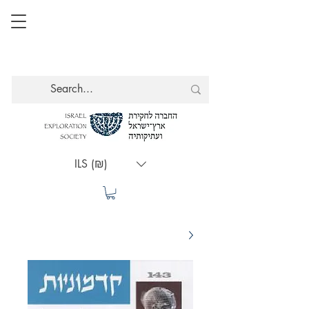
ILS (₪)