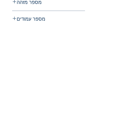
מספר מזהה
0033-4839
מספר עמודים
החברה לחקירת ארץ ישראל ועתיקותיה
הרב אבידע 5
ירושלים
9426805
Tel: 972-2-6257991
Fax:
972-2-6247772
info@israelexplorationsociety.com
הוסף אותי לרשימת
התפוצה