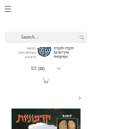
ILS (₪)