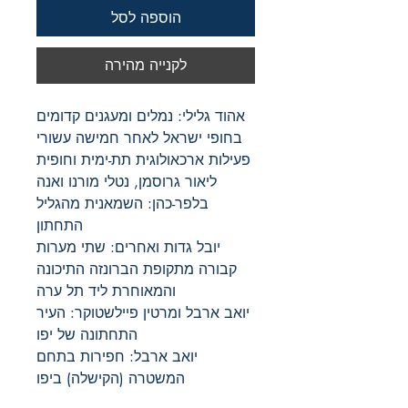
הוספה לסל
לקנייה מהירה
אהוד גלילי: נמלים ומעגנים קדומים
בחופי ישראל לאחר חמישה עשורי
פעילות ארכאולוגית תת-ימית וחופית
ליאור גרוסמן, נטלי מורנו ואנה
בלפר-כהן: השמאנית מהגליל
התחתון
יובל גדות ואחרים: שתי מערות
קבורה מתקופת הברונזה התיכונה
והמאוחרת ליד תל ערה
יואב ארבל ומרטין פיילשטוקר: העיר
התחתונה של יפו
יואב ארבל: חפירות בתחם
המשטרה (הקישלה) ביפו