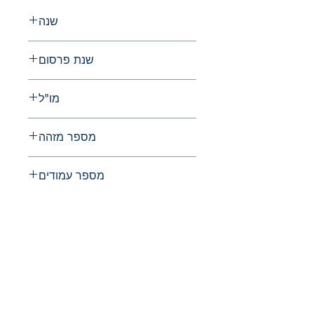
שנה
2009
שנת פרסום
2009
מו"ל
החברה לחקירת ארץ ישראל ועתיקותיה
מספר מזהה
0033-4839
מספר עמודים
החברה לחקירת ארץ ישראל ועתיקותיה
הרב אבידע 5
ירושלים
9426805
Tel: 972-2-6257991
Fax:
972-2-6247772
info@israelexplorationsociety.com