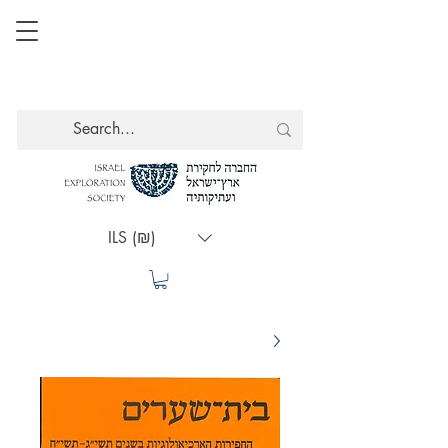
ILS (₪)